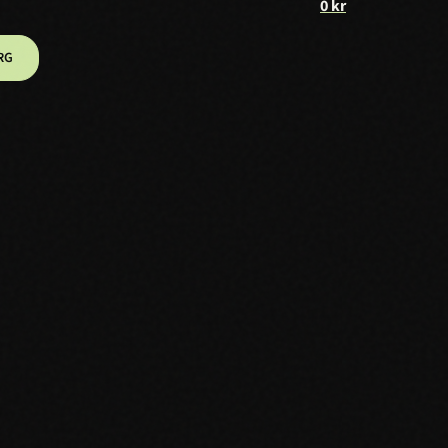
0
kr
RG