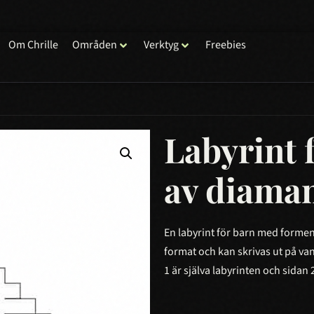
Om Chrille
Områden
Verktyg
Freebies
Labyrint 
av diama
En labyrint för barn med formen 
format och kan skrivas ut på van
1 är själva labyrinten och sidan 2