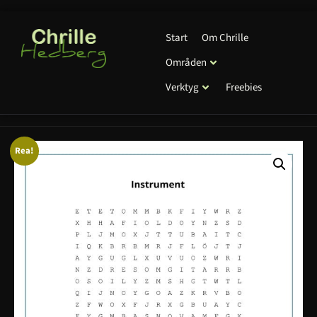
Start
Om Chrille
Områden
Verktyg
Freebies
Rea!