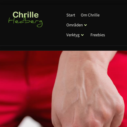
Start
Om Chrille
Områden
Verktyg
Freebies
HLR i skolan