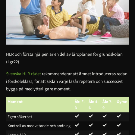
HLR och första hjälpen är en del av läroplanen för grundskolan
(Lgr22).
Svenska HLR rådet
rekommenderar att ämnet introduceras redan
i förskoleklass, för att sedan varje läsår repetera och successivt
bygga på med ytterligare moment.
Moment
Åk: F-
Åk: 4-
Åk: 7-
Gymn
3
6
9
Egen säkerhet
Kontroll av medvetande och andning
Larma 112