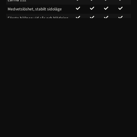
Medvetslöshet, stabilt sidoläge
Första hjälpen vid sår och blödning
Luftvägsstopp
HLR: kompressioner och inblåsningar
Första hjälpen enligt L-ABCDE
HLR med hjärtstartare
Första hjälpen vid stroke och
hjärtinfarkt
Har du några frågor eller funderingar är du alltid välkommen att ta
kontakt
med mig. Du kan också klicka på ikonen du ser till höger på
skärmen.
Copyright 2026
Chrille Hedberg